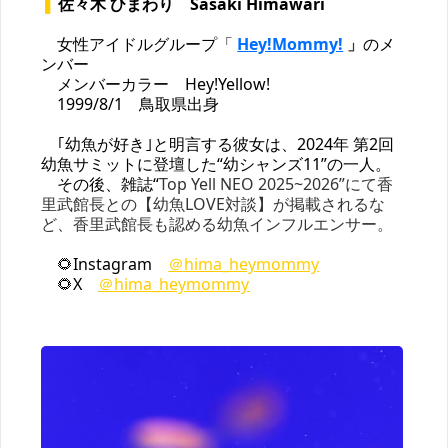
❚ 
佐々木 ひまわり　Sasaki Himawari 
　女性アイドルグループ「 
Hey!Mommy!
 」
のメ
ンバー
　メンバーカラー　Hey!Yellow!
　1999/8/1　鳥取県出身
　｢幼魚が好き｣と明言する彼女は、2024年 第2回
幼魚サミットに登壇した“幼シャンズ11”の一人。
　その後、雑誌“
Top Yell NEO 2025~2026”にて香
里武館長との【幼魚LOVE対談】が掲載されるな
ど、香里武館長も認める幼魚インフルエンサー。
　🌻Instagram
＠hima_heymommy
　🌻X　
＠hima_heymommy