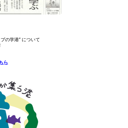
ブの学港” について
！
ちら